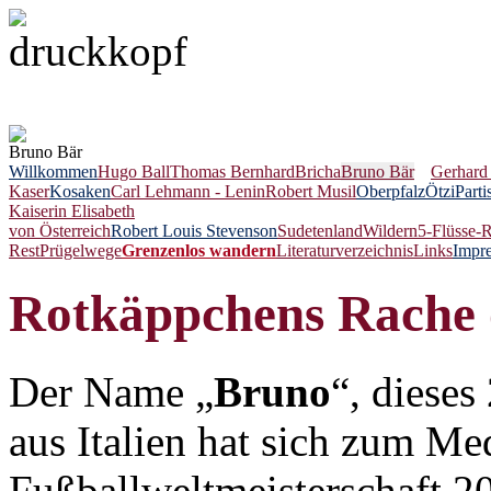
Bruno Bär
Willkommen
Hugo Ball
Thomas Bernhard
Bricha
Bruno Bär
Gerhard
Kaser
Kosaken
Carl Lehmann - Lenin
Robert Musil
Oberpfalz
Ötzi
Parti
Kaiserin Elisabeth
von Österreich
Robert Louis Stevenson
Sudetenland
Wildern
5-Flüsse-
Rest
Prügelwege
Grenzenlos wandern
Literaturverzeichnis
Links
Impr
Rotkäppchens Rache 
Der Name „
Bruno
“, dieses
aus Italien hat sich zum M
Fußballweltmeisterschaft 2