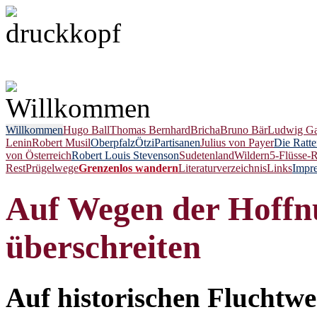
Willkommen
Willkommen
Hugo Ball
Thomas Bernhard
Bricha
Bruno Bär
Ludwig Ga
Lenin
Robert Musil
Oberpfalz
Ötzi
Partisanen
Julius von Payer
Die Ratte
von Österreich
Robert Louis Stevenson
Sudetenland
Wildern
5-Flüsse-
Rest
Prügelwege
Grenzenlos wandern
Literaturverzeichnis
Links
Impr
Auf Wegen der Hoffn
überschreiten
Auf historischen Fluchtwe