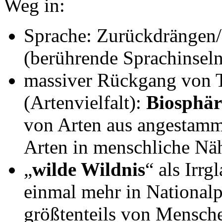
Weg in:
Sprache: Zurückdrängen/
(berührende Sprachinseln
massiver Rückgang von T
(Artenvielfalt):
Biosphär
von Arten aus angestamm
Arten in menschliche Nä
„
wilde Wildnis
“ als Irrg
einmal mehr in Nationalp
größtenteils von Mensch